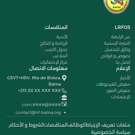
LRF05
المنافسات
عن الرابطة
الأندية
النشرة الرسمية
الرزنامة و النتائج
وثائق للتحميل
جدول الترتيب
نصوص و قوانين
الملاعب
اتصل بنا
مركز الإحصائيات
الإعلام
معلومات الاتصال
الأخبار
G5V7+HRV, Rte de Biskra,
معرض الفيديوهات
Batna
معرض الصور
+213 (0) XX XXX XXX
الإعتمادات
-
####@####.com
contact@lrf-batna.org
ملفات تعريف الإرتباط
الوظائف
المناقصات
الشروط و الأحكام
سياسة الخصوصية