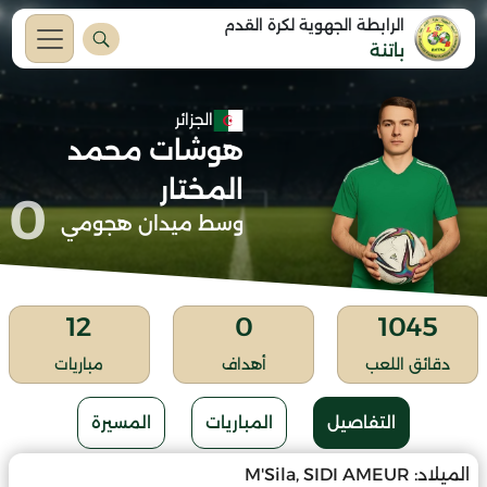
الرابطة الجهوية لكرة القدم
باتنة
الجزائر
هوشات محمد
المختار
0
وسط ميدان هجومي
12
0
1045
دقائق اللعب
أهداف
مباريات
التفاصيل
المباريات
المسيرة
الميلاد:
M'Sila, SIDI AMEUR