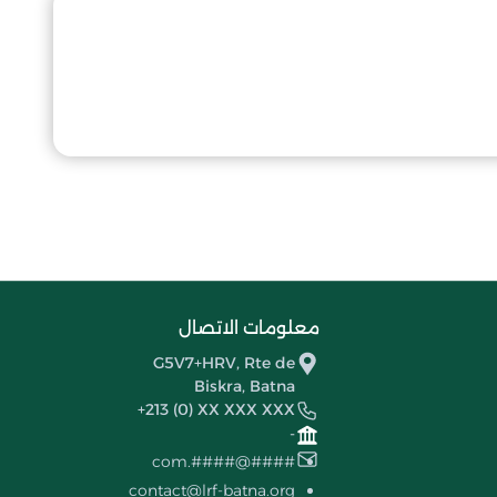
معلومات الاتصال
G5V7+HRV, Rte de
Biskra, Batna
+213 (0) XX XXX XXX
-
####@####.com
contact@lrf-batna.org