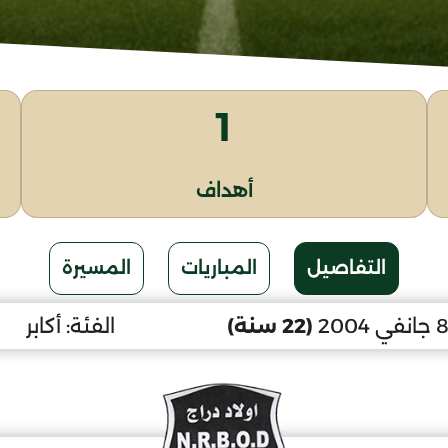
1
أهداف
التفاصيل
المباريات
المسيرة
(22 سنة)
الفئة:
أكابر