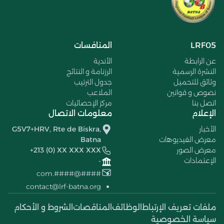
LRF05
المنافسات
عن الرابطة
الأندية
النشرة الرسمية
الرزنامة و النتائج
وثائق للتحميل
جدول الترتيب
نصوص و قوانين
الملاعب
اتصل بنا
مركز الإحصائيات
الإعلام
معلومات الاتصال
الأخبار
G5V7+HRV, Rte de Biskra,
معرض الفيديوهات
Batna
معرض الصور
+213 (0) XX XXX XXX
الإعتمادات
-
####@####.com
contact@lrf-batna.org
ملفات تعريف الإرتباط
الوظائف
المناقصات
الشروط و الأحكام
سياسة الخصوصية