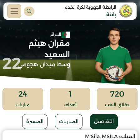
الرابطة الجهوية لكرة القدم
باتنة
الجزائر
مقران هيثم
السعيد
22
وسط ميدان هجومي
24
1
720
دقائق اللعب
أهداف
مباريات
التفاصيل
المباريات
المسيرة
الميلاد:
M'Sila, MSILA