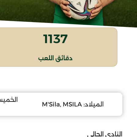
1137
دقائق اللعب
الخميس 24 جانفي
الميلاد:
M'Sila, MSILA
النادي الحالي