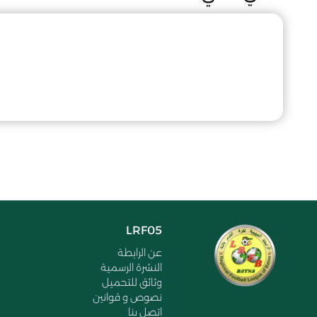
LRF05
عن الرابطة
النشرة الرسمية
وثائق للتحميل
نصوص و قوانين
اتصل بنا