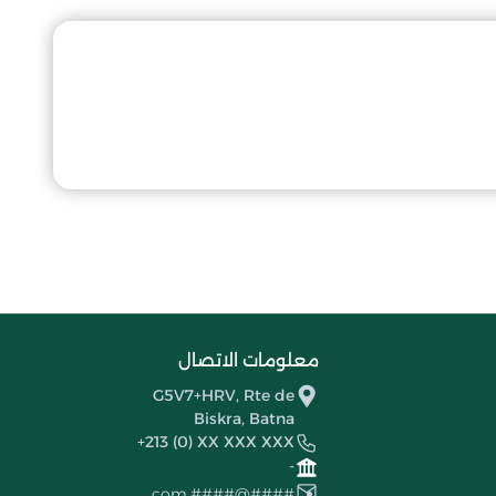
معلومات الاتصال
G5V7+HRV, Rte de
Biskra, Batna
+213 (0) XX XXX XXX
-
####@####.com