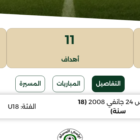
11
أهداف
التفاصيل
المباريات
المسيرة
 2008
(18
الفئة:
U18
سنة)