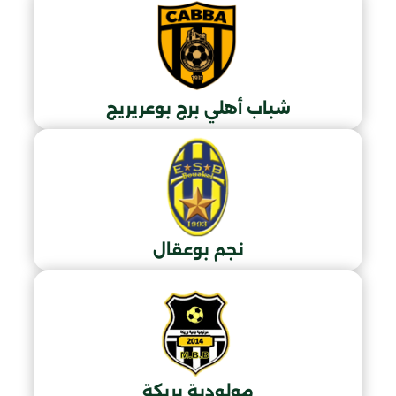
شباب أهلي برج بوعريريج
نجم بوعقال
مولودية بريكة