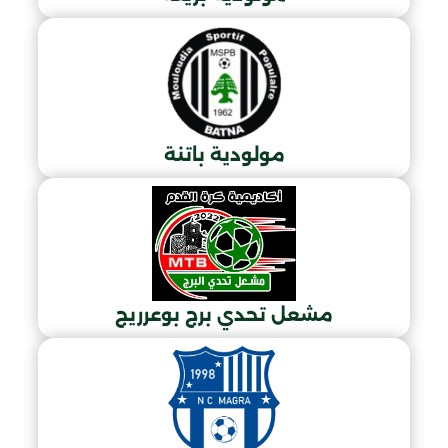
مولودية باتنة
مشعل تحدي برج بوعرريج