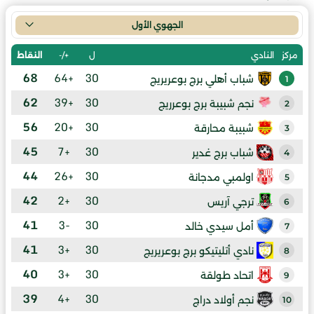
الجهوي الأول
ل
+/-
النقاط
مركز
النادي
68
+64
30
شباب أهلي برج بوعريريج
1
62
+39
30
نجم شبيبة برج بوعرريج
2
56
+20
30
شبيبة محارقة
3
45
+7
30
شباب برج غدير
4
44
+26
30
اولمبي مدجانة
5
42
+2
30
ترجي آريس
6
41
-3
30
أمل سيدي خالد
7
41
+3
30
نادي أتليتيكو برج بوعريريج
8
40
+3
30
اتحاد طولقة
9
39
+4
30
نجم أولاد دراج
10