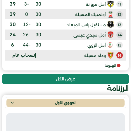
39
+3
30
أمل مروانة
11
39
0
30
أولمبيك المسيلة
12
30
-12
30
مستقبل راس الميعاد
13
24
-26
30
أمل سيدي عيسى
14
6
-44
30
أمل الزوي
15
إنسحاب عام
وداد مسيلة
16
الهبوط
عرض الكل
الرزنامة
الجهوي الأول