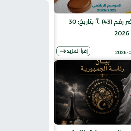
13
مستقبل راس 
14
أمل سيدي 
📄 محضر رقم (43) 🗓️ بتاريخ: 30
15
أمل الزوي
2
16
وداد مسيلة
إقرأ المزيد
2026-