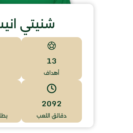
شنيتي اني
13
أهداف
2092
دقائق اللعب
بطا