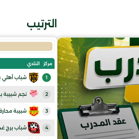
الترتيب
مركز
النادي
1
شباب أهلي ب
2
نجم شبيبة بر
3
شبيبة محارق
4
شباب برج غد