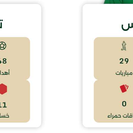
س
ت
48
29
مباريات
أهدا
0
11
قات حمراء
خسار