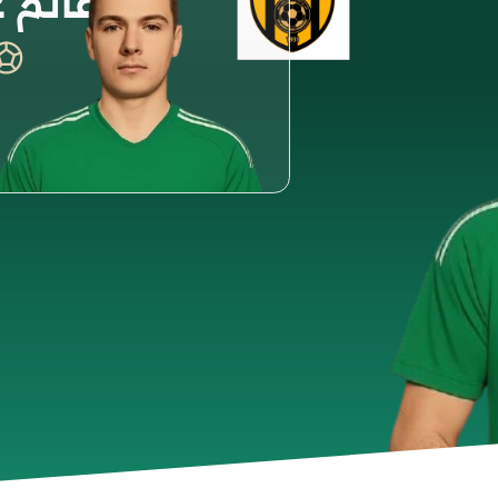
غانم 