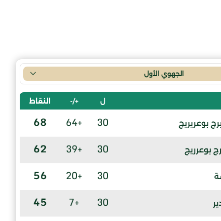
الجهوي الأول
ل
+/-
النقاط
68
+64
30
رج بوعريريج
62
+39
30
ج بوعرريج
56
+20
30
ة
45
+7
30
ير