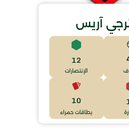
رجي آريس
12
ف
الإنتصارات
10
ة
بطاقات حمراء