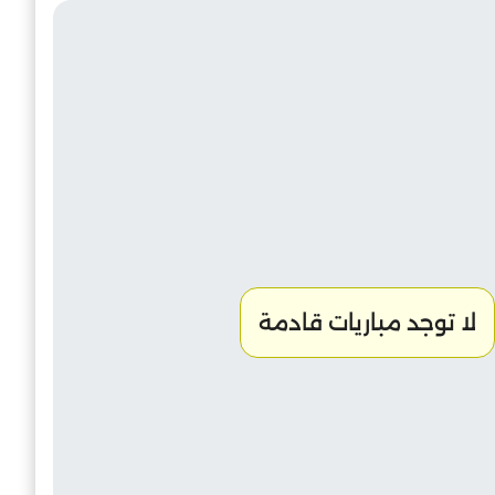
الميعاد
24
-26
30
عيسى
6
-44
30
إنسحاب عام
لا توجد مباريات قادمة