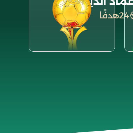
عماد الدين
24
هدفًا