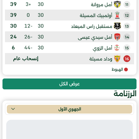
39
+3
30
أمل مروانة
11
39
0
30
أولمبيك المسيلة
12
30
-12
30
مستقبل راس الميعاد
13
24
-26
30
أمل سيدي عيسى
14
6
-44
30
أمل الزوي
15
إنسحاب عام
وداد مسيلة
16
الهبوط
عرض الكل
الرزنامة
الجهوي الأول