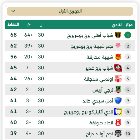
الجهوي الأول
ل
+/-
النقاط
مركز
النادي
68
+64
30
شباب أهلي برج بوعريريج
1
62
+39
30
نجم شبيبة برج بوعرريج
2
56
+20
30
شبيبة محارقة
3
45
+7
30
شباب برج غدير
4
44
+26
30
اولمبي مدجانة
5
42
+2
30
ترجي آريس
6
41
-3
30
أمل سيدي خالد
7
41
+3
30
نادي أتليتيكو برج بوعريريج
8
40
+3
30
اتحاد طولقة
9
39
+4
30
نجم أولاد دراج
10