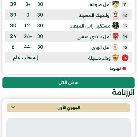
39
+3
30
أمل مروانة
11
39
0
30
أولمبيك المسيلة
12
30
-12
30
مستقبل راس الميعاد
13
24
-26
30
أمل سيدي عيسى
14
6
-44
30
أمل الزوي
15
إنسحاب عام
وداد مسيلة
16
الهبوط
عرض الكل
الرزنامة
الجهوي الأول