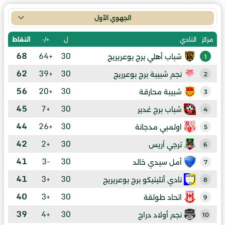
الجهوي الأول
ل
+/-
النقاط
مركز
النادي
68
+64
30
شباب أهلي برج بوعريريج
1
62
+39
30
نجم شبيبة برج بوعرريج
2
56
+20
30
شبيبة محارقة
3
45
+7
30
شباب برج غدير
4
44
+26
30
اولمبي مدجانة
5
42
+2
30
ترجي آريس
6
41
-3
30
أمل سيدي خالد
7
41
+3
30
نادي أتليتيكو برج بوعريريج
8
40
+3
30
اتحاد طولقة
9
39
+4
30
نجم أولاد دراج
10