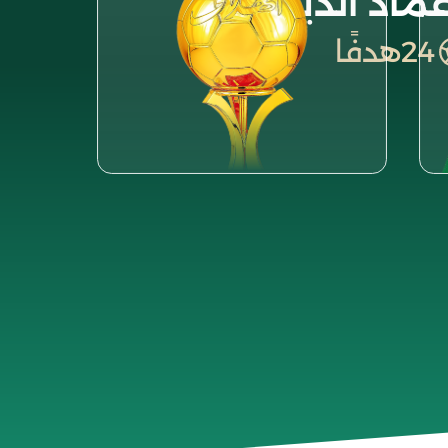
عماد الدين
24
هدفًا