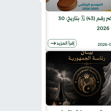
13
مستقبل راس 
14
أمل سيدي 
📄 محضر رقم (43) 🗓️ بتاريخ: 30
15
أمل الزوي
2
16
وداد مسيلة
إقرأ المزيد
2026-