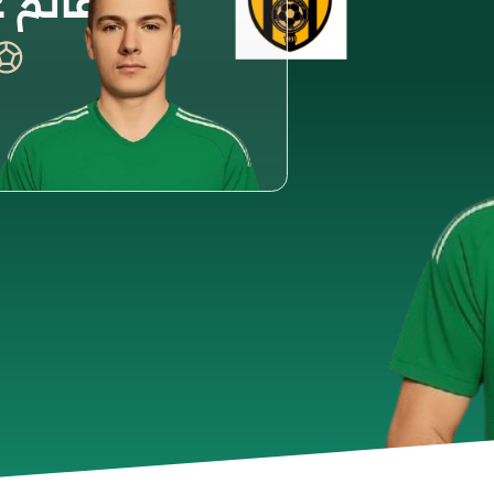
غانم 