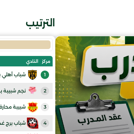
الترتيب
مركز
النادي
1
شباب أهلي ب
2
نجم شبيبة بر
3
شبيبة محارق
4
شباب برج غد