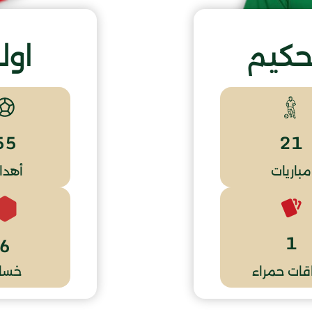
حكيم
اول
55
21
مباريات
أهدا
1
6
قات حمراء
خسار