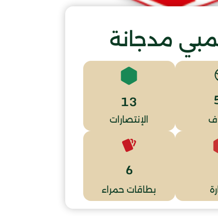
مبي مدجانة
13
ف
الإنتصارات
6
ة
بطاقات حمراء