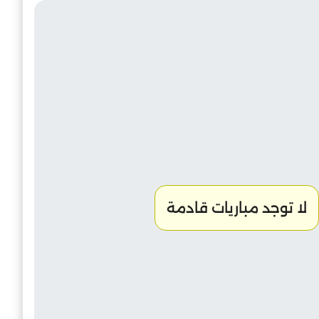
الميعاد
24
-26
30
عيسى
6
-44
30
إنسحاب عام
لا توجد مباريات قادمة