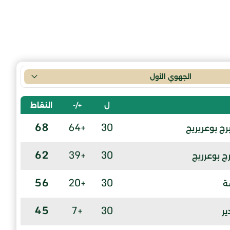
الجهوي الأول
ل
+/-
النقاط
68
+64
30
رج بوعريريج
62
+39
30
ج بوعرريج
56
+20
30
ة
45
+7
30
ير