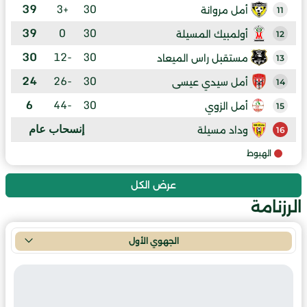
39
+3
30
أمل مروانة
11
39
0
30
أولمبيك المسيلة
12
30
-12
30
مستقبل راس الميعاد
13
24
-26
30
أمل سيدي عيسى
14
6
-44
30
أمل الزوي
15
إنسحاب عام
وداد مسيلة
16
الهبوط
عرض الكل
الرزنامة
الجهوي الأول