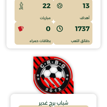
13
22
أهداف
مباريات
0
1737
دقائق اللعب
بطاقات حمراء
شباب برج غدير