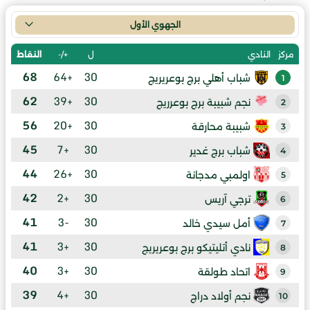
الجهوي الأول
ل
+/-
النقاط
مركز
النادي
68
+64
30
شباب أهلي برج بوعريريج
1
62
+39
30
نجم شبيبة برج بوعرريج
2
56
+20
30
شبيبة محارقة
3
45
+7
30
شباب برج غدير
4
44
+26
30
اولمبي مدجانة
5
42
+2
30
ترجي آريس
6
41
-3
30
أمل سيدي خالد
7
41
+3
30
نادي أتليتيكو برج بوعريريج
8
40
+3
30
اتحاد طولقة
9
39
+4
30
نجم أولاد دراج
10