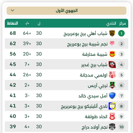
الجهوي الأول
ل
+/-
النقاط
مركز
النادي
68
+64
30
شباب أهلي برج بوعريريج
1
62
+39
30
نجم شبيبة برج بوعرريج
2
56
+20
30
شبيبة محارقة
3
45
+7
30
شباب برج غدير
4
44
+26
30
اولمبي مدجانة
5
42
+2
30
ترجي آريس
6
41
-3
30
أمل سيدي خالد
7
41
+3
30
نادي أتليتيكو برج بوعريريج
8
40
+3
30
اتحاد طولقة
9
39
+4
30
نجم أولاد دراج
10