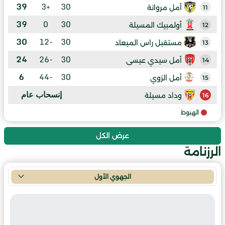
39
+3
30
أمل مروانة
11
39
0
30
أولمبيك المسيلة
12
30
-12
30
مستقبل راس الميعاد
13
24
-26
30
أمل سيدي عيسى
14
6
-44
30
أمل الزوي
15
إنسحاب عام
وداد مسيلة
16
الهبوط
عرض الكل
الرزنامة
الجهوي الأول