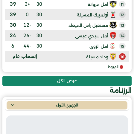
39
+3
30
أمل مروانة
11
39
0
30
أولمبيك المسيلة
12
30
-12
30
مستقبل راس الميعاد
13
24
-26
30
أمل سيدي عيسى
14
6
-44
30
أمل الزوي
15
إنسحاب عام
وداد مسيلة
16
الهبوط
عرض الكل
الرزنامة
الجهوي الأول