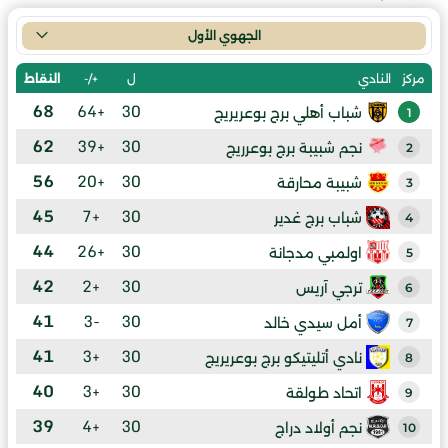
الجهوي الأول
ل
+/-
النقاط
مركز
النادي
68
+64
30
شباب أهلي برج بوعريريج
1
62
+39
30
نجم شبيبة برج بوعرريج
2
56
+20
30
شبيبة محارقة
3
45
+7
30
شباب برج غدير
4
44
+26
30
اولمبي مدجانة
5
42
+2
30
ترجي آريس
6
41
-3
30
أمل سيدي خالد
7
41
+3
30
نادي أتليتيكو برج بوعريريج
8
40
+3
30
اتحاد طولقة
9
39
+4
30
نجم أولاد دراج
10