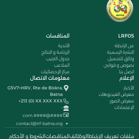
LRF05
المنافسات
عن الرابطة
الأندية
النشرة الرسمية
الرزنامة و النتائج
وثائق للتحميل
جدول الترتيب
نصوص و قوانين
الملاعب
اتصل بنا
مركز الإحصائيات
الإعلام
معلومات الاتصال
الأخبار
G5V7+HRV, Rte de Biskra,
معرض الفيديوهات
Batna
معرض الصور
+213 (0) XX XXX XXX
الإعتمادات
-
####@####.com
contact@lrf-batna.org
ملفات تعريف الإرتباط
الوظائف
المناقصات
الشروط و الأحكام