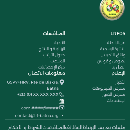
LRF05
المنافسات
عن الرابطة
الأندية
النشرة الرسمية
الرزنامة و النتائج
وثائق للتحميل
جدول الترتيب
نصوص و قوانين
الملاعب
اتصل بنا
مركز الإحصائيات
الإعلام
معلومات الاتصال
الأخبار
G5V7+HRV, Rte de Biskra,
معرض الفيديوهات
Batna
معرض الصور
+213 (0) XX XXX XXX
الإعتمادات
-
####@####.com
contact@lrf-batna.org
ملفات تعريف الإرتباط
الوظائف
المناقصات
الشروط و الأحكام