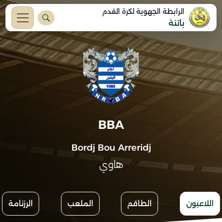
الرابطة الجهوية لكرة القدم
باتنة
BBA
Bordj Bou Arreridj
هاوي
اللاعبون
الطاقم
الملعب
الرزنامة