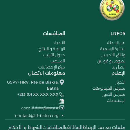
LRF05
المنافسات
عن الرابطة
الأندية
النشرة الرسمية
الرزنامة و النتائج
وثائق للتحميل
جدول الترتيب
نصوص و قوانين
الملاعب
اتصل بنا
مركز الإحصائيات
الإعلام
معلومات الاتصال
الأخبار
G5V7+HRV, Rte de Biskra,
معرض الفيديوهات
Batna
معرض الصور
+213 (0) XX XXX XXX
الإعتمادات
-
####@####.com
contact@lrf-batna.org
ملفات تعريف الإرتباط
الوظائف
المناقصات
الشروط و الأحكام