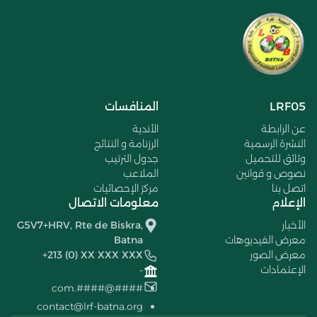
LRF05
المنافسات
عن الرابطة
الأندية
النشرة الرسمية
الرزنامة و النتائج
وثائق للتحميل
جدول الترتيب
نصوص و قوانين
الملاعب
اتصل بنا
مركز الإحصائيات
الإعلام
معلومات الاتصال
الأخبار
G5V7+HRV, Rte de Biskra,
معرض الفيديوهات
Batna
معرض الصور
+213 (0) XX XXX XXX
الإعتمادات
-
####@####.com
contact@lrf-batna.org