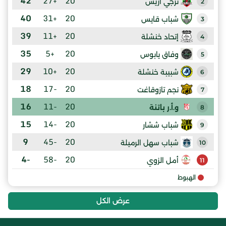
42
+27
20
ترجي آريس
2
40
+31
20
شباب قايس
3
39
+11
20
إتحاد خنشلة
4
35
+5
20
وفاق يابوس
5
29
+10
20
شبيبة خنشلة
6
18
-17
20
نجم تازوقاغت
7
16
-11
20
و.أ.ر باتنة
8
15
-14
20
شباب ششار
9
9
-45
20
شباب سهل الرميلة
10
-4
-58
20
أمل الزوي
11
الهبوط
عرض الكل