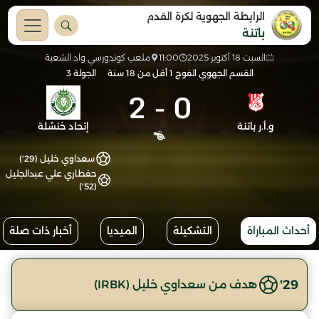
الرابطة الجهوية لكرة القدم
باتنة
السبت 18 أكتوبر 2025
11:00
ملعب كوندورسي واد الشعبة
القسم الجهوي الفوج 1 أقل من 18 سنة
الجولة 3
2
-
0
و.أ.ر باتنة
إتحاد خنشلة
سعداوي خليل (29')
حفطاري علي عبدالجليل
(52')
أحداث المباراة
التشكيلة
الميديا
أخبار ذات صلة
29'
هدف من سعداوي خليل (IRBK)