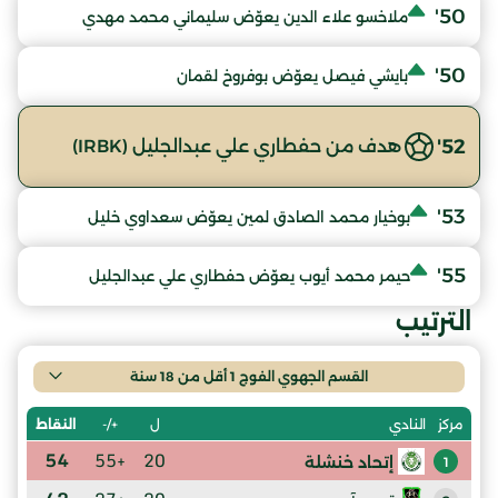
50'
ملاخسو علاء الدين يعوّض سليماني محمد مهدي
50'
بايشي فيصل يعوّض بوفروخ لقمان
52'
هدف من حفطاري علي عبدالجليل (IRBK)
53'
بوخيار محمد الصادق لمين يعوّض سعداوي خليل
55'
حيمر محمد أيوب يعوّض حفطاري علي عبدالجليل
الترتيب
القسم الجهوي الفوج 1 أقل من 18 سنة
ل
+/-
النقاط
مركز
النادي
54
+55
20
إتحاد خنشلة
1