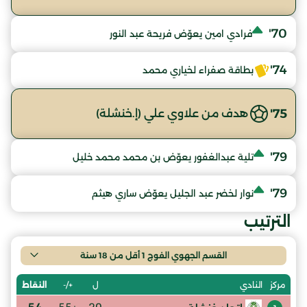
70'
فرادي امين يعوّض فريحة عبد النور
74'
بطاقة صفراء لخياري محمد
75'
هدف من علاوي علي (إ.خنشلة)
79'
تلية عبدالغفور يعوّض بن محمد محمد خليل
79'
نوار لخضر عبد الجليل يعوّض ساري هيثم
الترتيب
القسم الجهوي الفوج 1 أقل من 18 سنة
ل
+/-
النقاط
مركز
النادي
54
+55
20