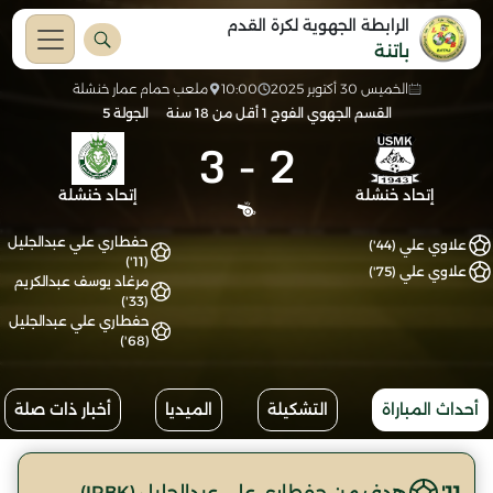
الرابطة الجهوية لكرة القدم
باتنة
الخميس 30 أكتوبر 2025
10:00
ملعب حمام عمار خنشلة
القسم الجهوي الفوج 1 أقل من 18 سنة
الجولة 5
3
-
2
إتحاد خنشلة
إتحاد خنشلة
حفطاري علي عبدالجليل
علاوي علي (44')
(11')
علاوي علي (75')
مرغاد يوسف عبدالكريم
(33')
حفطاري علي عبدالجليل
(68')
أحداث المباراة
التشكيلة
الميديا
أخبار ذات صلة
11'
هدف من حفطاري علي عبدالجليل (IRBK)