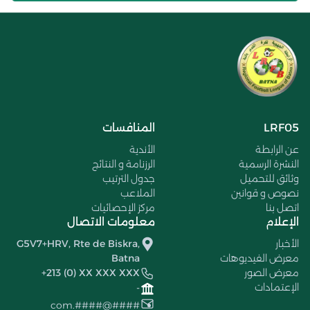
LRF05
المنافسات
عن الرابطة
الأندية
النشرة الرسمية
الرزنامة و النتائج
وثائق للتحميل
جدول الترتيب
نصوص و قوانين
الملاعب
اتصل بنا
مركز الإحصائيات
الإعلام
معلومات الاتصال
الأخبار
G5V7+HRV, Rte de Biskra,
معرض الفيديوهات
Batna
معرض الصور
+213 (0) XX XXX XXX
الإعتمادات
-
####@####.com