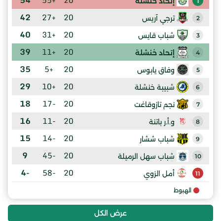
إتحاد خنشلة
1
42
+27
20
ترجي آريس
2
40
+31
20
شباب قايس
3
39
+11
20
إتحاد خنشلة
4
35
+5
20
وفاق يابوس
5
29
+10
20
شبيبة خنشلة
6
18
-17
20
نجم تازوقاغت
7
16
-11
20
و.أ.ر باتنة
8
15
-14
20
شباب ششار
9
9
-45
20
شباب سهل الرميلة
10
-4
-58
20
أمل الزوي
11
الهبوط
عرض الكل