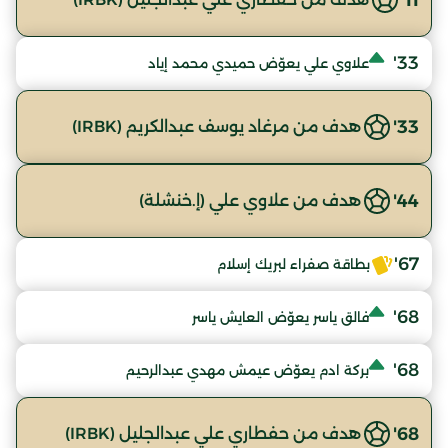
33'
علاوي علي يعوّض حميدي محمد إياد
33'
هدف من مرغاد يوسف عبدالكريم (IRBK)
44'
هدف من علاوي علي (إ.خنشلة)
67'
بطاقة صفراء لبريك إسلام
68'
فالق ياسر يعوّض العايش ياسر
68'
بركة ادم يعوّض عيمش مهدي عبدالرحيم
68'
هدف من حفطاري علي عبدالجليل (IRBK)