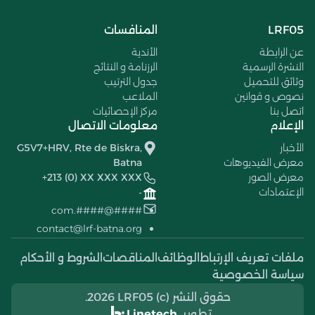
LRF05
المنافسات
عن الرابطة
الأندية
النشرة الرسمية
الرزنامة و النتائج
وثائق للتحميل
جدول الترتيب
نصوص و قوانين
الملاعب
اتصل بنا
مركز الإحصائيات
الإعلام
معلومات الاتصال
الأخبار
G5V7+HRV, Rte de Biskra,
معرض الفيديوهات
Batna
معرض الصور
+213 (0) XX XXX XXX
الإعتمادات
-
####@####.com
contact@lrf-batna.org
ملفات تعريف الإرتباط
الوظائف
المناقصات
الشروط و الأحكام
سياسة الخصوصية
حقوق النشر (c) 2026 LRF05.
تطوير
Linetech