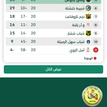
29
+10
20
شبيبة خنشلة
6
18
-17
20
نجم تازوقاغت
7
16
-11
20
و.أ.ر باتنة
8
15
-14
20
شباب ششار
9
9
-45
20
شباب سهل الرميلة
10
-4
-58
20
أمل الزوي
11
الهبوط
عرض الكل