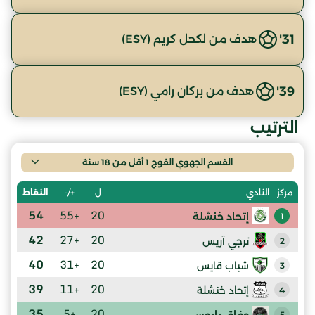
31'
هدف من لكحل كريم (ESY)
39'
هدف من بركان رامي (ESY)
الترتيب
القسم الجهوي الفوج 1 أقل من 18 سنة
ل
+/-
النقاط
مركز
النادي
54
+55
20
إتحاد خنشلة
1
42
+27
20
ترجي آريس
2
40
+31
20
شباب قايس
3
39
+11
20
إتحاد خنشلة
4
35
+5
20
وفاق يابوس
5