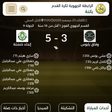
الرابطة الجهوية لكرة القدم
باتنة
الثلاثاء 23 ديسمبر 2025
11:00
لكحل السبتي
القسم الجهوي الفوج 1 أقل من 18 سنة
الجولة 9
5
-
3
وفاق يابوس
إتحاد خنشلة
عشي يونس (20')
ساري هيثم (7')
حفطاري علي عبدالجليل
لكحل كريم (31')
(18')
بركان رامي (39')
حفطاري علي عبدالجليل
(30')
حفطاري علي عبدالجليل
(25')
مرغاد يوسف عبدالكريم
(30')
أحداث المباراة
التشكيلة
الميديا
أخبار ذات صلة