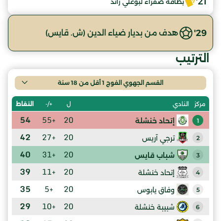
21'
بطاقة صفراء لبوعلي رائد
29'
هدف من بديار ضياء الدين (ش. قايس)
الترتيب
القسم الجهوي الفوج 1 أقل من 18 سنة
ل
+/-
النقاط
مركز
النادي
54
+55
20
إتحاد خنشلة
1
42
+27
20
ترجي آريس
2
40
+31
20
شباب قايس
3
39
+11
20
إتحاد خنشلة
4
35
+5
20
وفاق يابوس
5
29
+10
20
شبيبة خنشلة
6