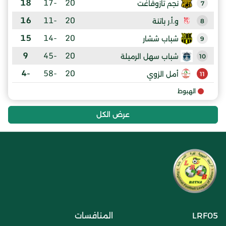
18
-17
20
نجم تازوقاغت
7
16
-11
20
و.أ.ر باتنة
8
15
-14
20
شباب ششار
9
9
-45
20
شباب سهل الرميلة
10
-4
-58
20
أمل الزوي
11
الهبوط
عرض الكل
LRF05
المنافسات