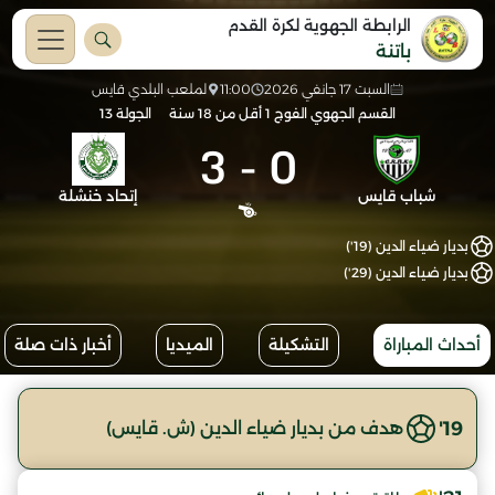
الرابطة الجهوية لكرة القدم
باتنة
السبت 17 جانفي 2026
11:00
لملعب البلدي قايس
القسم الجهوي الفوج 1 أقل من 18 سنة
الجولة 13
3
-
0
شباب قايس
إتحاد خنشلة
بديار ضياء الدين (19')
بديار ضياء الدين (29')
أحداث المباراة
التشكيلة
الميديا
أخبار ذات صلة
19'
هدف من بديار ضياء الدين (ش. قايس)