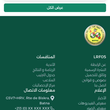
عرض الكل
LRF05
المنافسات
عن الرابطة
الأندية
النشرة الرسمية
الرزنامة و النتائج
وثائق للتحميل
جدول الترتيب
نصوص و قوانين
الملاعب
اتصل بنا
مركز الإحصائيات
الإعلام
معلومات الاتصال
الأخبار
G5V7+HRV, Rte de Biskra,
معرض الفيديوهات
Batna
معرض الصور
+213 (0) XX XXX XXX