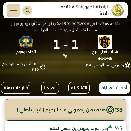
الرابطة الجهوية لكرة القدم
باتنة
الجمعة 23 جانفي 2026
10:00
المركب الرياضي 20 أوت برج بوعريريج
قسم النخبة أقل من 20 سنة
الجولة 16
1
-
1
شباب أهلي برج
اتحاد برهوم
بوعريريج
فلاك أنس حبيب الرحمان
رحموني عبد الرحيم (38')
(50')
أحداث المباراة
التشكيلة
الميديا
أخبار ذات صلة
38'
هدف من رحموني عبد الرحيم (شباب أهلي )
45'
رباح اشرف يعوّض بن احسن اسلام