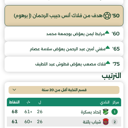
50'
هدف من فلاك أنس حبيب الرحمان (إ برهوم)
60'
مرابط ايمن يعوّض بوجمعة محمد
65'
مغني أمين عبد الرحمن يعوّض سلامة عصام
75'
فلاك مصعب يعوّض قطوش عبد اللطيف
الترتيب
قسم النخبة أقل من 20 سنة
ل
+/-
النقاط
مركز
النادي
68
+61
26
إتحاد بسكرة
1
61
+60
26
شباب باتنة
2