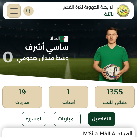
الرابطة الجهوية لكرة القدم
باتنة
الجزائر
ساسي أشرف
0
وسط ميدان هجومي
19
1
1355
دقائق اللعب
أهداف
مباريات
التفاصيل
المباريات
المسيرة
الميلاد:
M'Sila, MSILA