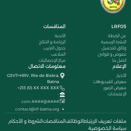
LRF05
المنافسات
عن الرابطة
الأندية
النشرة الرسمية
الرزنامة و النتائج
وثائق للتحميل
جدول الترتيب
نصوص و قوانين
الملاعب
اتصل بنا
مركز الإحصائيات
الإعلام
معلومات الاتصال
الأخبار
G5V7+HRV, Rte de Biskra,
معرض الفيديوهات
Batna
معرض الصور
+213 (0) XX XXX XXX
الإعتمادات
-
####@####.com
contact@lrf-batna.org
ملفات تعريف الإرتباط
الوظائف
المناقصات
الشروط و الأحكام
سياسة الخصوصية