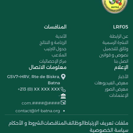
LRF05
المنافسات
عن الرابطة
الأندية
النشرة الرسمية
الرزنامة و النتائج
وثائق للتحميل
جدول الترتيب
نصوص و قوانين
الملاعب
اتصل بنا
مركز الإحصائيات
الإعلام
معلومات الاتصال
الأخبار
G5V7+HRV, Rte de Biskra,
معرض الفيديوهات
Batna
معرض الصور
+213 (0) XX XXX XXX
الإعتمادات
-
####@####.com
contact@lrf-batna.org
ملفات تعريف الإرتباط
الوظائف
المناقصات
الشروط و الأحكام
سياسة الخصوصية