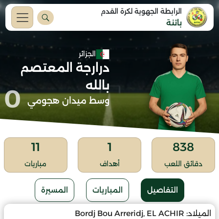
الرابطة الجهوية لكرة القدم
باتنة
الجزائر
درارجة المعتصم
بالله
0
وسط ميدان هجومي
11
1
838
دقائق اللعب
أهداف
مباريات
التفاصيل
المباريات
المسيرة
الميلاد:
Bordj Bou Arreridj, EL ACHIR