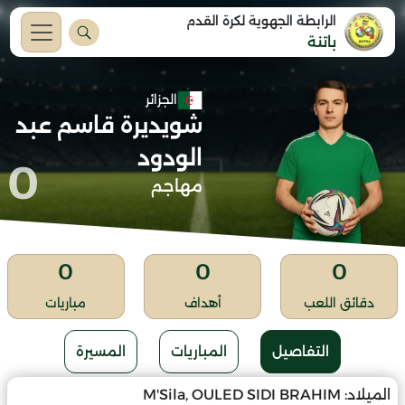
الرابطة الجهوية لكرة القدم
باتنة
الجزائر
شويديرة قاسم عبد
الودود
0
مهاجم
0
0
0
دقائق اللعب
أهداف
مباريات
التفاصيل
المباريات
المسيرة
الميلاد:
M'Sila, OULED SIDI BRAHIM