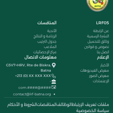
LRF05
المنافسات
عن الرابطة
الأندية
النشرة الرسمية
الرزنامة و النتائج
وثائق للتحميل
جدول الترتيب
نصوص و قوانين
الملاعب
اتصل بنا
مركز الإحصائيات
الإعلام
معلومات الاتصال
الأخبار
G5V7+HRV, Rte de Biskra,
معرض الفيديوهات
Batna
معرض الصور
+213 (0) XX XXX XXX
الإعتمادات
-
####@####.com
contact@lrf-batna.org
ملفات تعريف الإرتباط
الوظائف
المناقصات
الشروط و الأحكام
سياسة الخصوصية