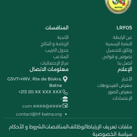
LRF05
المنافسات
عن الرابطة
الأندية
النشرة الرسمية
الرزنامة و النتائج
وثائق للتحميل
جدول الترتيب
نصوص و قوانين
الملاعب
اتصل بنا
مركز الإحصائيات
الإعلام
معلومات الاتصال
الأخبار
G5V7+HRV, Rte de Biskra,
معرض الفيديوهات
Batna
معرض الصور
+213 (0) XX XXX XXX
الإعتمادات
-
####@####.com
contact@lrf-batna.org
ملفات تعريف الإرتباط
الوظائف
المناقصات
الشروط و الأحكام
سياسة الخصوصية