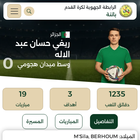
الرابطة الجهوية لكرة القدم
باتنة
الجزائر
ريغي حسان عبد
الاله
0
وسط ميدان هجومي
19
3
1235
دقائق اللعب
أهداف
مباريات
التفاصيل
المباريات
المسيرة
الميلاد:
M'Sila, BERHOUM