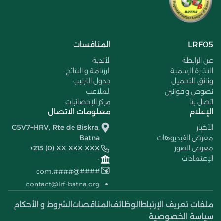
LRF05
المنافسات
عن الرابطة
الأندية
النشرة الرسمية
الرزنامة و النتائج
وثائق للتحميل
جدول الترتيب
نصوص و قوانين
الملاعب
اتصل بنا
مركز الإحصائيات
الإعلام
معلومات الاتصال
الأخبار
G5V7+HRV, Rte de Biskra,
معرض الفيديوهات
Batna
معرض الصور
+213 (0) XX XXX XXX
الإعتمادات
-
####@####.com
contact@lrf-batna.org
ملفات تعريف الإرتباط
الوظائف
المناقصات
الشروط و الأحكام
سياسة الخصوصية