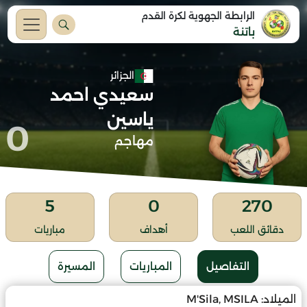
الرابطة الجهوية لكرة القدم
باتنة
الجزائر
سعيدي احمد
ياسين
0
مهاجم
5
0
270
دقائق اللعب
أهداف
مباريات
التفاصيل
المباريات
المسيرة
الميلاد:
M'Sila, MSILA