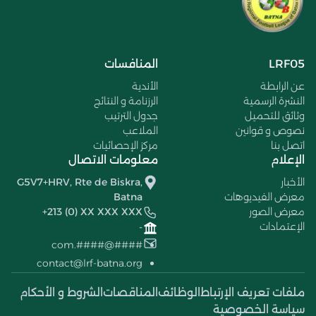
LRF05
المنافسات
عن الرابطة
الأندية
النشرة الرسمية
الرزنامة و النتائج
وثائق للتحميل
جدول الترتيب
نصوص و قوانين
الملاعب
اتصل بنا
مركز الإحصائيات
الإعلام
معلومات الاتصال
الأخبار
G5V7+HRV, Rte de Biskra,
معرض الفيديوهات
Batna
معرض الصور
+213 (0) XX XXX XXX
الإعتمادات
-
####@####.com
contact@lrf-batna.org
ملفات تعريف الإرتباط
الوظائف
المناقصات
الشروط و الأحكام
سياسة الخصوصية