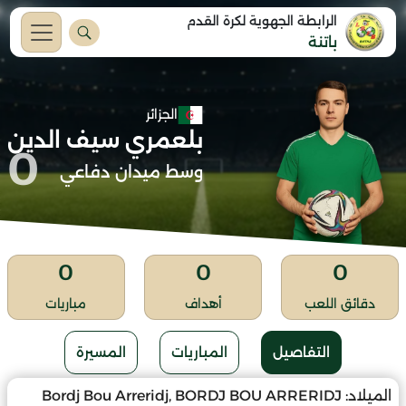
الرابطة الجهوية لكرة القدم
باتنة
الجزائر
بلعمري سيف الدين
0
وسط ميدان دفاعي
0
0
0
دقائق اللعب
أهداف
مباريات
التفاصيل
المباريات
المسيرة
الميلاد:
Bordj Bou Arreridj, BORDJ BOU ARRERIDJ