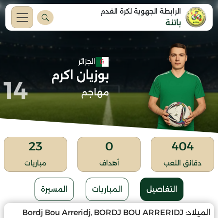
الرابطة الجهوية لكرة القدم
باتنة
الجزائر
بوزيان اكرم
14
مهاجم
23
0
404
دقائق اللعب
أهداف
مباريات
التفاصيل
المباريات
المسيرة
الميلاد:
Bordj Bou Arreridj, BORDJ BOU ARRERIDJ