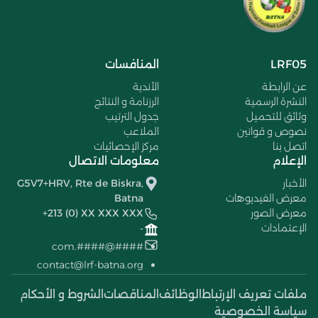
LRF05
المنافسات
عن الرابطة
الأندية
النشرة الرسمية
الرزنامة و النتائج
وثائق للتحميل
جدول الترتيب
نصوص و قوانين
الملاعب
اتصل بنا
مركز الإحصائيات
الإعلام
معلومات الاتصال
الأخبار
G5V7+HRV, Rte de Biskra,
معرض الفيديوهات
Batna
معرض الصور
+213 (0) XX XXX XXX
الإعتمادات
-
####@####.com
contact@lrf-batna.org
ملفات تعريف الإرتباط
الوظائف
المناقصات
الشروط و الأحكام
سياسة الخصوصية