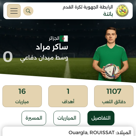
الرابطة الجهوية لكرة القدم
باتنة
الجزائر
ساكر مراد
0
وسط ميدان دفاعي
16
1
1107
دقائق اللعب
أهداف
مباريات
التفاصيل
المباريات
المسيرة
الميلاد:
Ouargla, ROUISSAT