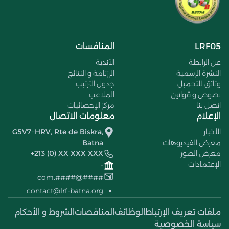
LRF05
المنافسات
عن الرابطة
الأندية
النشرة الرسمية
الرزنامة و النتائج
وثائق للتحميل
جدول الترتيب
نصوص و قوانين
الملاعب
اتصل بنا
مركز الإحصائيات
الإعلام
معلومات الاتصال
الأخبار
G5V7+HRV, Rte de Biskra,
معرض الفيديوهات
Batna
معرض الصور
+213 (0) XX XXX XXX
الإعتمادات
-
####@####.com
contact@lrf-batna.org
ملفات تعريف الإرتباط
الوظائف
المناقصات
الشروط و الأحكام
سياسة الخصوصية