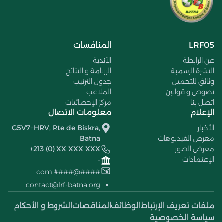
LRF05
المنافسات
عن الرابطة
الأندية
النشرة الرسمية
الرزنامة و النتائج
وثائق للتحميل
جدول الترتيب
نصوص و قوانين
الملاعب
اتصل بنا
مركز الإحصائيات
الإعلام
معلومات الاتصال
الأخبار
G5V7+HRV, Rte de Biskra,
معرض الفيديوهات
Batna
معرض الصور
+213 (0) XX XXX XXX
الإعتمادات
-
####@####.com
contact@lrf-batna.org
ملفات تعريف الإرتباط
الوظائف
المناقصات
الشروط و الأحكام
سياسة الخصوصية