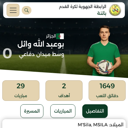
الرابطة الجهوية لكرة القدم
باتنة
الجزائر
بوعبد الله وائل
0
وسط ميدان دفاعي
29
2
1649
دقائق اللعب
أهداف
مباريات
التفاصيل
المباريات
المسيرة
الميلاد:
M'Sila, MSILA