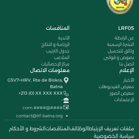
LRF05
المنافسات
عن الرابطة
الأندية
النشرة الرسمية
الرزنامة و النتائج
وثائق للتحميل
جدول الترتيب
نصوص و قوانين
الملاعب
اتصل بنا
مركز الإحصائيات
الإعلام
معلومات الاتصال
الأخبار
G5V7+HRV, Rte de Biskra,
معرض الفيديوهات
Batna
معرض الصور
+213 (0) XX XXX XXX
الإعتمادات
-
####@####.com
contact@lrf-batna.org
ملفات تعريف الإرتباط
الوظائف
المناقصات
الشروط و الأحكام
سياسة الخصوصية