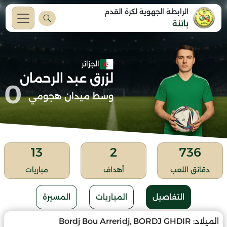
الرابطة الجهوية لكرة القدم
باتنة
الجزائر
لزرق عبد الرحمان
0
وسط ميدان هجومي
13
2
736
دقائق اللعب
أهداف
مباريات
التفاصيل
المباريات
المسيرة
الميلاد:
Bordj Bou Arreridj, BORDJ GHDIR