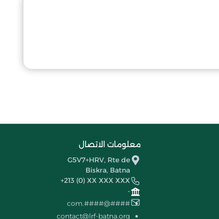
معلومات الاتصال
G5V7+HRV, Rte de
Biskra, Batna
+213 (0) XX XXX XXX
-
####@####.com
contact@lrf-batna.org