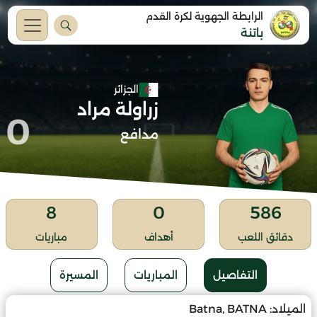
الرابطة الجهوية لكرة القدم
باتنة
الجزائر
زراولة مراد
0
مدافع
8
0
586
دقائق اللعب
أهداف
مباريات
التفاصيل
المباريات
المسيرة
الميلاد:
Batna, BATNA