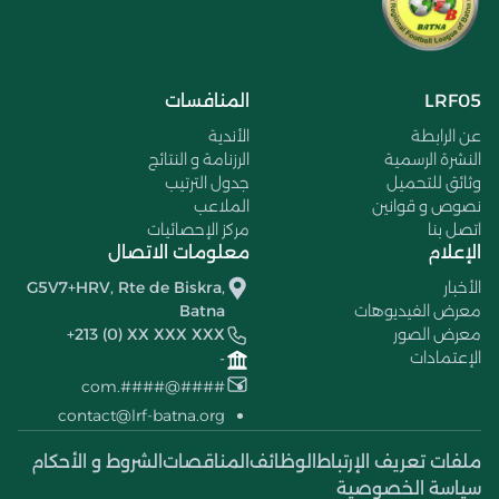
LRF05
المنافسات
عن الرابطة
الأندية
النشرة الرسمية
الرزنامة و النتائج
وثائق للتحميل
جدول الترتيب
نصوص و قوانين
الملاعب
اتصل بنا
مركز الإحصائيات
الإعلام
معلومات الاتصال
الأخبار
G5V7+HRV, Rte de Biskra,
معرض الفيديوهات
Batna
معرض الصور
+213 (0) XX XXX XXX
الإعتمادات
-
####@####.com
contact@lrf-batna.org
ملفات تعريف الإرتباط
الوظائف
المناقصات
الشروط و الأحكام
سياسة الخصوصية