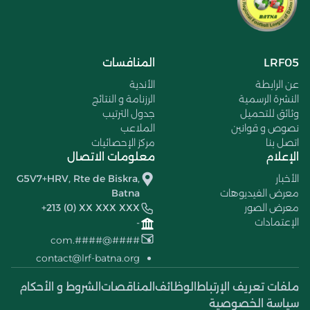
LRF05
المنافسات
عن الرابطة
الأندية
النشرة الرسمية
الرزنامة و النتائج
وثائق للتحميل
جدول الترتيب
نصوص و قوانين
الملاعب
اتصل بنا
مركز الإحصائيات
الإعلام
معلومات الاتصال
الأخبار
G5V7+HRV, Rte de Biskra,
معرض الفيديوهات
Batna
معرض الصور
+213 (0) XX XXX XXX
الإعتمادات
-
####@####.com
contact@lrf-batna.org
ملفات تعريف الإرتباط
الوظائف
المناقصات
الشروط و الأحكام
سياسة الخصوصية