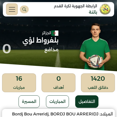
الرابطة الجهوية لكرة القدم
باتنة
الجزائر
بلغرواط لؤي
0
مدافع
16
0
1420
دقائق اللعب
أهداف
مباريات
التفاصيل
المباريات
المسيرة
الميلاد:
Bordj Bou Arreridj, BORDJ BOU ARRERIDJ