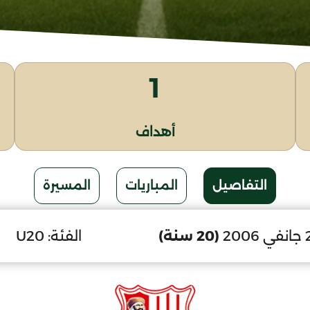
1
أهداف
التفاصيل
المباريات
المسيرة
(20 سنة)
الفئة:
U20