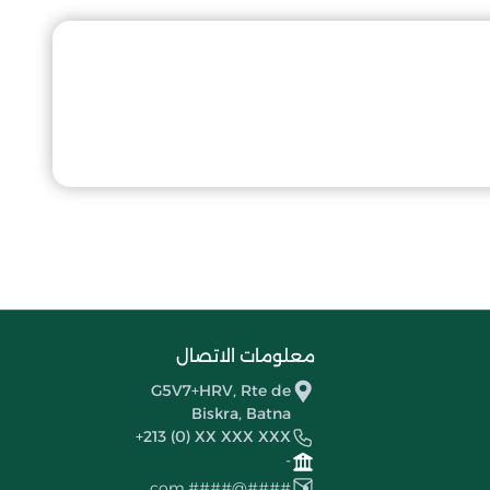
معلومات الاتصال
G5V7+HRV, Rte de
Biskra, Batna
+213 (0) XX XXX XXX
-
####@####.com