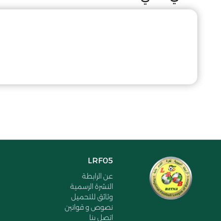
LRF05
عن الرابطة
النشرة الرسمية
وثائق للتحميل
نصوص و قوانين
اتصل بنا