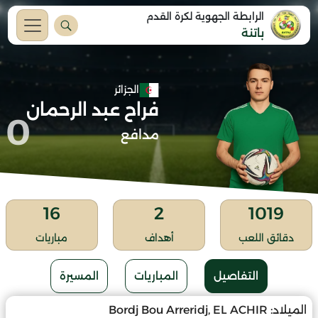
الرابطة الجهوية لكرة القدم
باتنة
الجزائر
فراح عبد الرحمان
0
مدافع
16
2
1019
دقائق اللعب
أهداف
مباريات
التفاصيل
المباريات
المسيرة
الميلاد:
Bordj Bou Arreridj, EL ACHIR