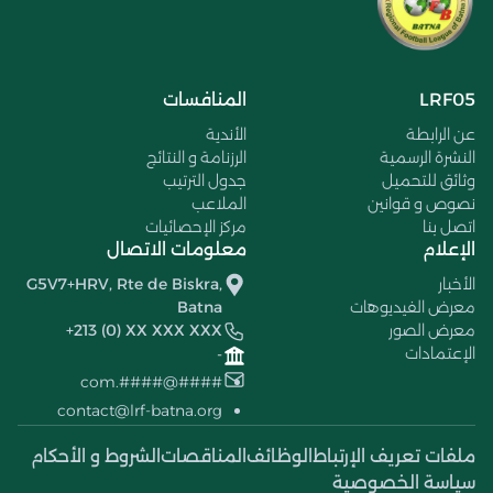
LRF05
المنافسات
عن الرابطة
الأندية
النشرة الرسمية
الرزنامة و النتائج
وثائق للتحميل
جدول الترتيب
نصوص و قوانين
الملاعب
اتصل بنا
مركز الإحصائيات
الإعلام
معلومات الاتصال
الأخبار
G5V7+HRV, Rte de Biskra,
معرض الفيديوهات
Batna
معرض الصور
+213 (0) XX XXX XXX
الإعتمادات
-
####@####.com
contact@lrf-batna.org
ملفات تعريف الإرتباط
الوظائف
المناقصات
الشروط و الأحكام
سياسة الخصوصية