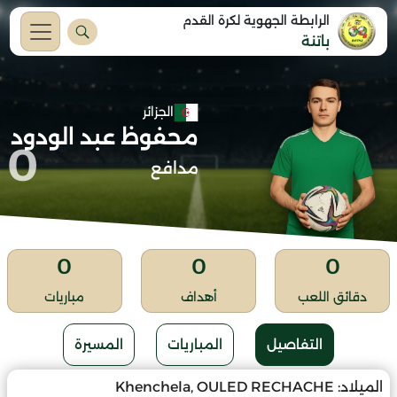
الرابطة الجهوية لكرة القدم
باتنة
الجزائر
محفوظ عبد الودود
0
مدافع
0
0
0
دقائق اللعب
أهداف
مباريات
التفاصيل
المباريات
المسيرة
الميلاد:
Khenchela, OULED RECHACHE