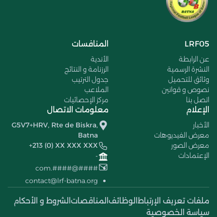
LRF05
المنافسات
عن الرابطة
الأندية
النشرة الرسمية
الرزنامة و النتائج
وثائق للتحميل
جدول الترتيب
نصوص و قوانين
الملاعب
اتصل بنا
مركز الإحصائيات
الإعلام
معلومات الاتصال
الأخبار
G5V7+HRV, Rte de Biskra,
معرض الفيديوهات
Batna
معرض الصور
+213 (0) XX XXX XXX
الإعتمادات
-
####@####.com
contact@lrf-batna.org
ملفات تعريف الإرتباط
الوظائف
المناقصات
الشروط و الأحكام
سياسة الخصوصية