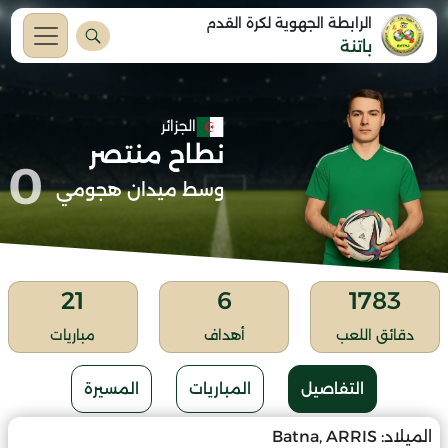
الرابطة الجهوية لكرة القدم
باتنة
الجزائر
نطاح منتصر
0
وسط ميدان هجومي
21
6
1783
دقائق اللعب
أهداف
مباريات
التفاصيل
المباريات
المسيرة
الميلاد:
Batna, ARRIS