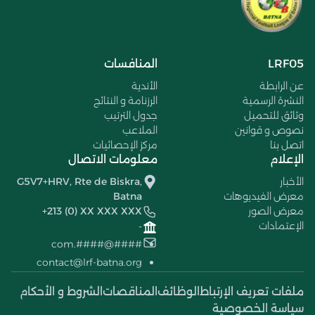
LRF05
المنافسات
عن الرابطة
الأندية
النشرة الرسمية
الرزنامة و النتائج
وثائق للتحميل
جدول الترتيب
نصوص و قوانين
الملاعب
اتصل بنا
مركز الإحصائيات
الإعلام
معلومات الاتصال
الأخبار
G5V7+HRV, Rte de Biskra,
معرض الفيديوهات
Batna
معرض الصور
+213 (0) XX XXX XXX
الإعتمادات
-
####@####.com
contact@lrf-batna.org
ملفات تعريف الإرتباط
الوظائف
المناقصات
الشروط و الأحكام
سياسة الخصوصية