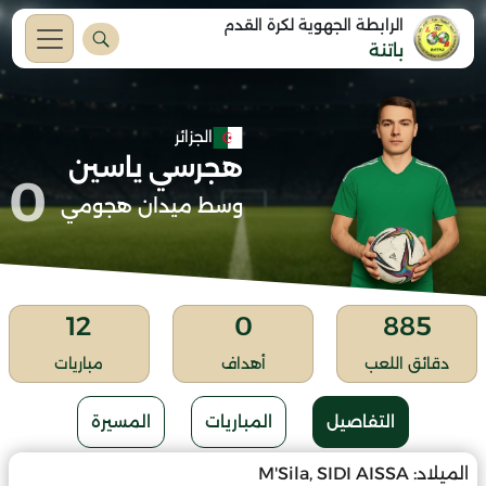
الرابطة الجهوية لكرة القدم
باتنة
الجزائر
هجرسي ياسين
0
وسط ميدان هجومي
12
0
885
دقائق اللعب
أهداف
مباريات
التفاصيل
المباريات
المسيرة
الميلاد:
M'Sila, SIDI AISSA