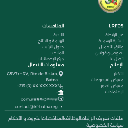
LRF05
المنافسات
عن الرابطة
الأندية
النشرة الرسمية
الرزنامة و النتائج
وثائق للتحميل
جدول الترتيب
نصوص و قوانين
الملاعب
اتصل بنا
مركز الإحصائيات
الإعلام
معلومات الاتصال
الأخبار
G5V7+HRV, Rte de Biskra,
معرض الفيديوهات
Batna
معرض الصور
+213 (0) XX XXX XXX
الإعتمادات
-
####@####.com
contact@lrf-batna.org
ملفات تعريف الإرتباط
الوظائف
المناقصات
الشروط و الأحكام
سياسة الخصوصية