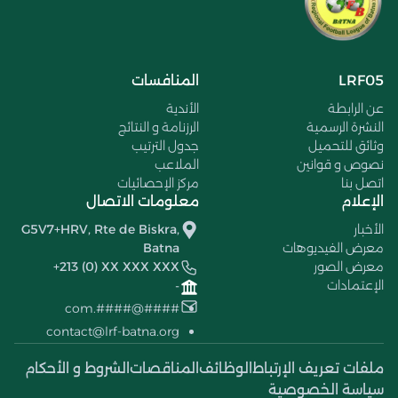
LRF05
المنافسات
عن الرابطة
الأندية
النشرة الرسمية
الرزنامة و النتائج
وثائق للتحميل
جدول الترتيب
نصوص و قوانين
الملاعب
اتصل بنا
مركز الإحصائيات
الإعلام
معلومات الاتصال
الأخبار
G5V7+HRV, Rte de Biskra,
معرض الفيديوهات
Batna
معرض الصور
+213 (0) XX XXX XXX
الإعتمادات
-
####@####.com
contact@lrf-batna.org
ملفات تعريف الإرتباط
الوظائف
المناقصات
الشروط و الأحكام
سياسة الخصوصية