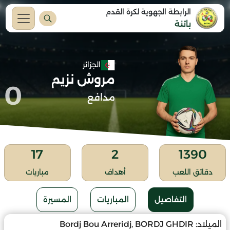
الرابطة الجهوية لكرة القدم
باتنة
الجزائر
مروش نزيم
0
مدافع
17
2
1390
دقائق اللعب
أهداف
مباريات
التفاصيل
المباريات
المسيرة
الميلاد:
Bordj Bou Arreridj, BORDJ GHDIR