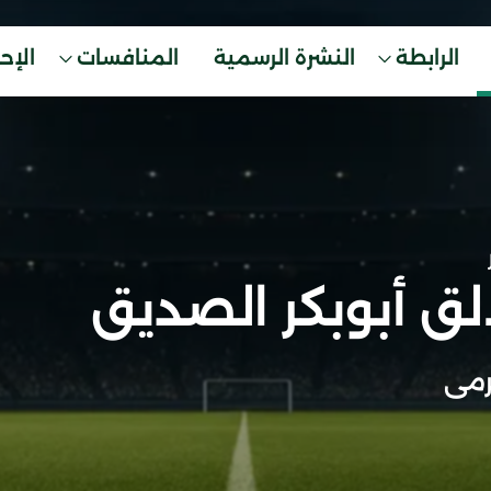
الرابطة
النشرة الرسمية
المنافسات
الإح
لق أبوبكر الصديق
مى