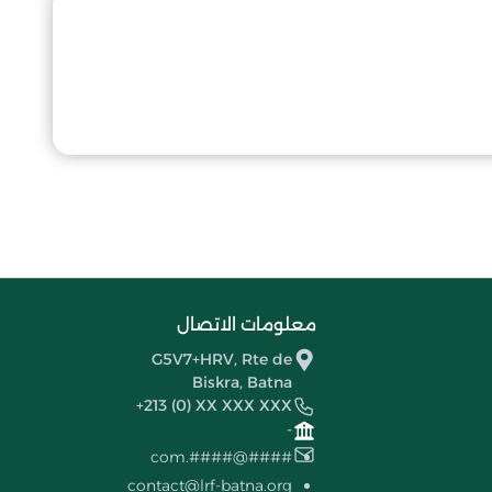
معلومات الاتصال
G5V7+HRV, Rte de
Biskra, Batna
+213 (0) XX XXX XXX
-
####@####.com
contact@lrf-batna.org