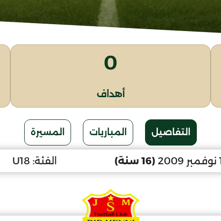
0
أهداف
التفاصيل
المباريات
المسيرة
(16 سنة)
الفئة:
U18