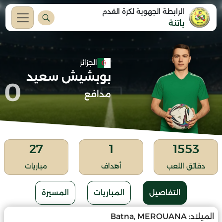
الرابطة الجهوية لكرة القدم
باتنة
الجزائر
بوبشيش سعيد
0
مدافع
27
1
1553
دقائق اللعب
أهداف
مباريات
التفاصيل
المباريات
المسيرة
الميلاد:
Batna, MEROUANA