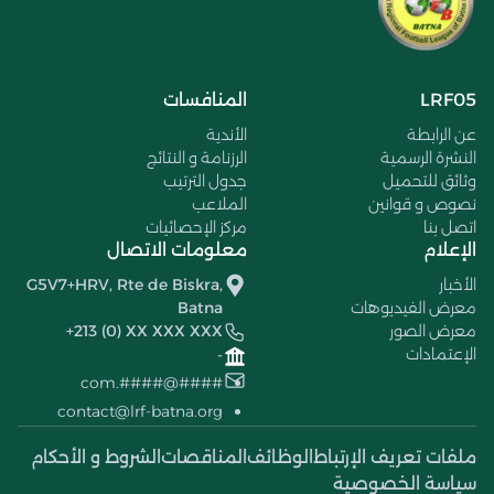
LRF05
المنافسات
عن الرابطة
الأندية
النشرة الرسمية
الرزنامة و النتائج
وثائق للتحميل
جدول الترتيب
نصوص و قوانين
الملاعب
اتصل بنا
مركز الإحصائيات
الإعلام
معلومات الاتصال
الأخبار
G5V7+HRV, Rte de Biskra,
معرض الفيديوهات
Batna
معرض الصور
+213 (0) XX XXX XXX
الإعتمادات
-
####@####.com
contact@lrf-batna.org
ملفات تعريف الإرتباط
الوظائف
المناقصات
الشروط و الأحكام
سياسة الخصوصية