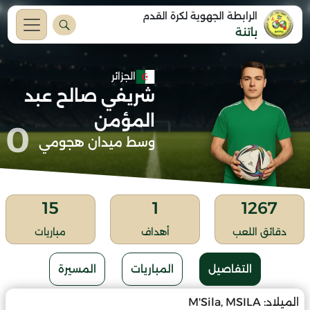
الرابطة الجهوية لكرة القدم
باتنة
الجزائر
شريفي صالح عبد
المؤمن
0
وسط ميدان هجومي
15
1
1267
دقائق اللعب
أهداف
مباريات
التفاصيل
المباريات
المسيرة
الميلاد:
M'Sila, MSILA