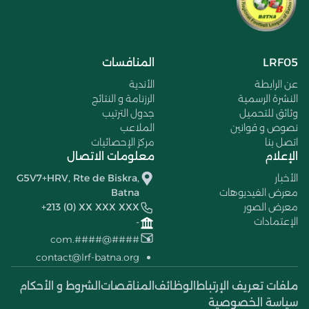
LRF05
المنافسات
عن الرابطة
الأندية
النشرة الرسمية
الرزنامة و النتائج
وثائق للتحميل
جدول الترتيب
نصوص و قوانين
الملاعب
اتصل بنا
مركز الإحصائيات
الإعلام
معلومات الاتصال
الأخبار
G5V7+HRV, Rte de Biskra,
معرض الفيديوهات
Batna
معرض الصور
+213 (0) XX XXX XXX
الإعتمادات
-
####@####.com
contact@lrf-batna.org
ملفات تعريف الإرتباط
الوظائف
المناقصات
الشروط و الأحكام
سياسة الخصوصية