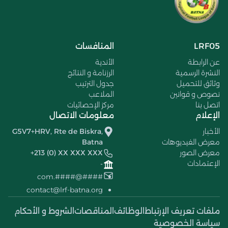
LRF05
المنافسات
عن الرابطة
الأندية
النشرة الرسمية
الرزنامة و النتائج
وثائق للتحميل
جدول الترتيب
نصوص و قوانين
الملاعب
اتصل بنا
مركز الإحصائيات
الإعلام
معلومات الاتصال
الأخبار
G5V7+HRV, Rte de Biskra,
معرض الفيديوهات
Batna
معرض الصور
+213 (0) XX XXX XXX
الإعتمادات
-
####@####.com
contact@lrf-batna.org
ملفات تعريف الإرتباط
الوظائف
المناقصات
الشروط و الأحكام
سياسة الخصوصية