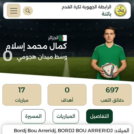
الرابطة الجهوية لكرة القدم
باتنة
الجزائر
كمال محمد إسلام
0
وسط ميدان هجومي
17
0
697
دقائق اللعب
أهداف
مباريات
التفاصيل
المباريات
المسيرة
الميلاد:
Bordj Bou Arreridj, BORDJ BOU ARRERIDJ