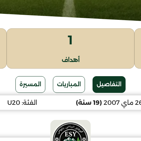
1
أهداف
التفاصيل
المباريات
المسيرة
(19 سنة)
الفئة:
U20