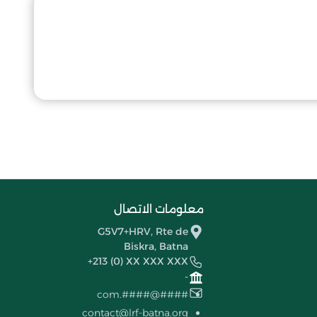
معلومات الاتصال
G5V7+HRV, Rte de
Biskra, Batna
+213 (0) XX XXX XXX
-
####@####.com
contact@lrf-batna.org