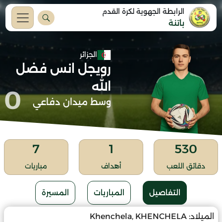
الرابطة الجهوية لكرة القدم
باتنة
الجزائر
رويجل انس فضل
الله
0
وسط ميدان دفاعي
7
1
530
دقائق اللعب
أهداف
مباريات
التفاصيل
المباريات
المسيرة
الميلاد:
Khenchela, KHENCHELA