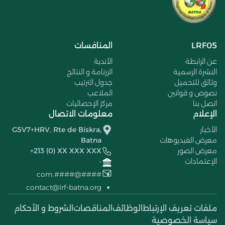
LRF05
المنافسات
عن الرابطة
الأندية
النشرة الرسمية
الرزنامة و النتائج
وثائق للتحميل
جدول الترتيب
نصوص و قوانين
الملاعب
اتصل بنا
مركز الإحصائيات
الإعلام
معلومات الاتصال
الأخبار
G5V7+HRV, Rte de Biskra,
معرض الفيديوهات
Batna
معرض الصور
+213 (0) XX XXX XXX
الإعتمادات
-
####@####.com
contact@lrf-batna.org
ملفات تعريف الإرتباط
الوظائف
المناقصات
الشروط و الأحكام
سياسة الخصوصية