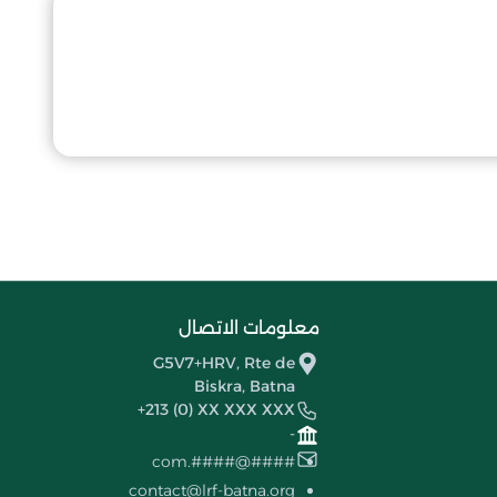
معلومات الاتصال
G5V7+HRV, Rte de
Biskra, Batna
+213 (0) XX XXX XXX
-
####@####.com
contact@lrf-batna.org