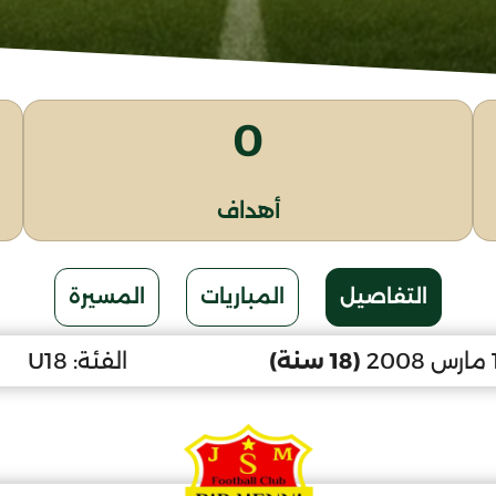
0
أهداف
التفاصيل
المباريات
المسيرة
(18 سنة)
الفئة:
U18