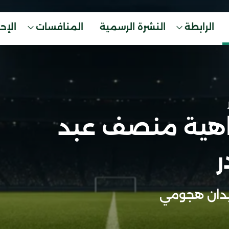
الرابطة
النشرة الرسمية
المنافسات
الإح
اهية منصف عبد
ر
دان هجومي