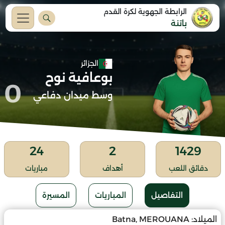
الرابطة الجهوية لكرة القدم
باتنة
الجزائر
بوعافية نوح
0
وسط ميدان دفاعي
24
2
1429
دقائق اللعب
أهداف
مباريات
التفاصيل
المباريات
المسيرة
الميلاد:
Batna, MEROUANA