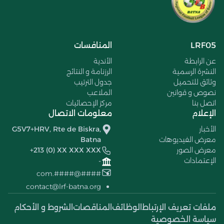
LRF05
المنافسات
عن الرابطة
الأندية
النشرة الرسمية
الرزنامة و النتائج
وثائق للتحميل
جدول الترتيب
نصوص و قوانين
الملاعب
اتصل بنا
مركز الإحصائيات
الإعلام
معلومات الاتصال
الأخبار
G5V7+HRV, Rte de Biskra,
معرض الفيديوهات
Batna
معرض الصور
+213 (0) XX XXX XXX
الإعتمادات
-
####@####.com
contact@lrf-batna.org
ملفات تعريف الإرتباط
الوظائف
المناقصات
الشروط و الأحكام
سياسة الخصوصية