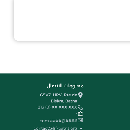
معلومات الاتصال
G5V7+HRV, Rte de
Biskra, Batna
+213 (0) XX XXX XXX
-
####@####.com
contact@lrf-batna.org