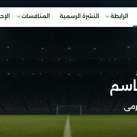
الرابطة
النشرة الرسمية
المنافسات
الإح
باسم
مى