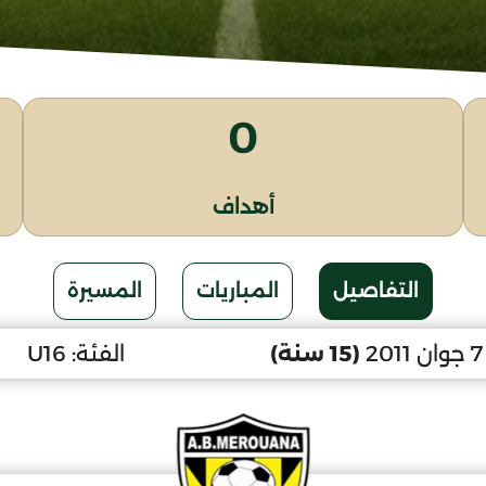
0
أهداف
التفاصيل
المباريات
المسيرة
2
(15 سنة)
الفئة:
U16