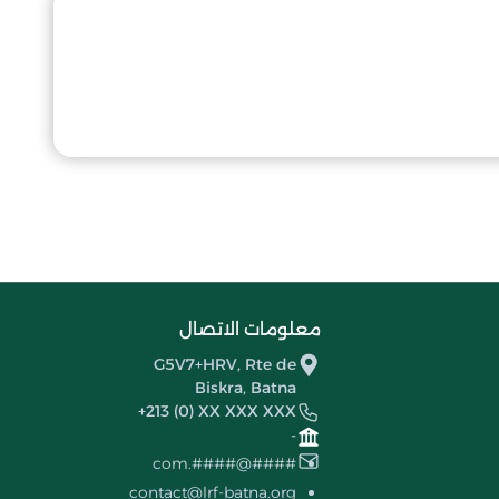
معلومات الاتصال
G5V7+HRV, Rte de
Biskra, Batna
+213 (0) XX XXX XXX
-
####@####.com
contact@lrf-batna.org