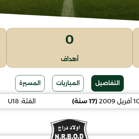
0
أهداف
التفاصيل
المباريات
المسيرة
(17 سنة)
الفئة:
U18